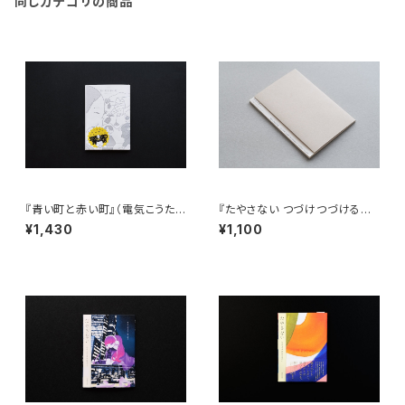
同じカテゴリの商品
『青い町と赤い町』（電気こうたろ
『たやさない つづけつづけるた
う短編漫画ライブラリ 境界線の
めのマガジン』Vol.05
¥1,430
¥1,100
発明）