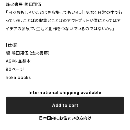
烽火書房 嶋田翔伍
「日々おもしろいことばを収集してもいる。何気なく日常の中で行
っている、ことばの収集とことばのアウトプットが僕にとってはア
イデアの源泉で、生活と創作をつないでいるのではないか。」
[仕様]
編 嶋田翔伍（烽火書房）
A6判・並製本
80ページ
hoka books
International shipping available
Add to cart
日本国内にお住まいの方向け