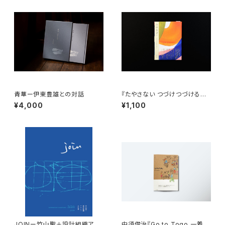
青華ー伊東豊雄との対話
『たやさない つづけつづけるた
めのマガジン』Vol.02
¥4,000
¥1,100
JOINー竹山聖＋設計組織アモ
中須俊治『Go to Togo 一着の