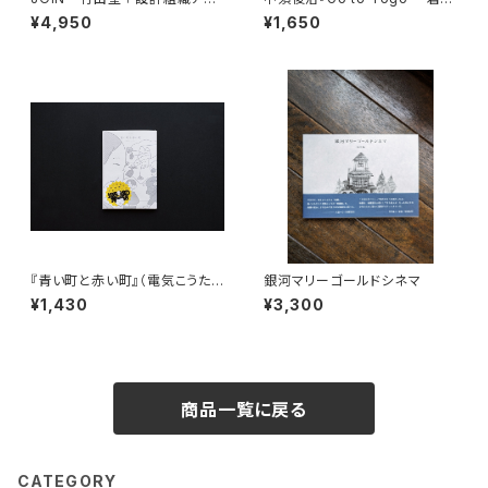
ルフの仕事
服を旅してつくる』烽火書房
¥4,950
¥1,650
『青い町と赤い町』（電気こうたろ
銀河マリーゴールドシネマ
う短編漫画ライブラリ 境界線の
¥1,430
¥3,300
発明）
商品一覧に戻る
CATEGORY