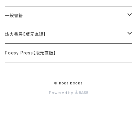
一般書籍
単行本
烽火書房【版元直販】
ZIME・リトルプレス
単行本
Poesy Press【版元直販】
絵本
ZINE・リトルプレス
© hoka books
Powered by