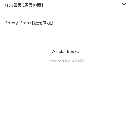
単行本
烽火書房【版元直販】
ZIME・リトルプレス
単行本
Poesy Press【版元直販】
絵本
ZINE・リトルプレス
© hoka books
Powered by