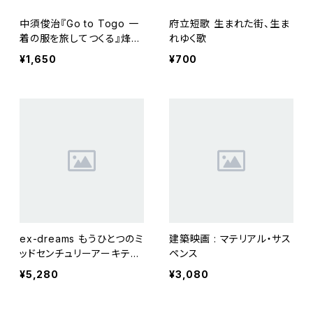
中須俊治『Go to Togo 一
府立短歌 生まれた街、生ま
着の服を旅してつくる』烽火
れゆく歌
書房
¥1,650
¥700
ex-dreams もうひとつのミ
建築映画 : マテリアル・サス
ッドセンチュリーアーキテク
ペンス
チャ
¥5,280
¥3,080