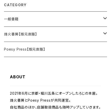
CATEGORY
一般書籍
単行本
烽火書房【版元直販】
ZIME・リトルプレス
単行本
Poesy Press【版元直販】
絵本
ZINE・リトルプレス
ABOUT
2021年6月に京都・堀川五条にオープンしたろじの本屋。
烽火書房とPoesy Pressが共同運営。
自社商品のほか、店舗取扱商品も随時アップしていきます。