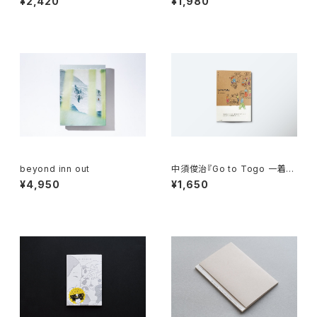
¥2,420
¥1,980
ティティをめぐるエスノグラフィ
ー』
beyond inn out
中須俊治『Go to Togo 一着の
服を旅してつくる』烽火書房
¥4,950
¥1,650