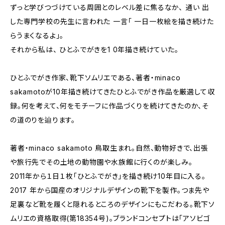
ずっと学びつづけている周囲とのレベル差に焦るなか、 通い 出
した専門学校の先生に言われた 一言「 一日一枚絵を描き続けた
らうまくなるよ」。
それから私は、 ひとふでがきを1 0年描き続けていた。
ひとふでがき作家、靴下ソムリエである、著者・minaco
sakamotoが10年描き続けてきたひとふでがき作品を厳選して収
録。何を考えて、何をモチーフに作品づくりを続けてきたのか、そ
の道のりを辿ります。
著者・minaco sakamoto 鳥取生まれ。自然、動物好きで、出張
や旅行先でその土地の動物園や水族館に行くのが楽しみ。
2011年から１日１枚「ひとふでがき」を描き続け10年目に入る。
2017 年から国産のオリジナルデザインの靴下を製作。つま先や
足裏など靴を履くと隠れるところのデザインにもこだわる。靴下ソ
ムリエの資格取得(第18354号)。ブランドコンセプトは「アソビゴ