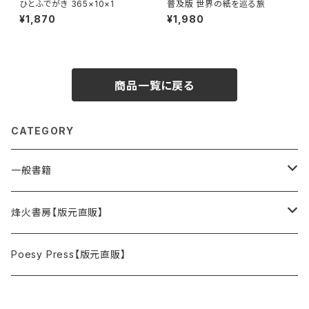
ひとふでがき 365×10×1
普及版 世界の紙を巡る旅
¥1,870
¥1,980
商品一覧に戻る
CATEGORY
一般書籍
単行本
烽火書房【版元直販】
ZIME・リトルプレス
単行本
Poesy Press【版元直販】
絵本
ZINE・リトルプレス